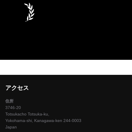
アクセス
住所
3746-20
Totsukacho Totsuka-ku,
Yokohama-shi, Kanagawa-ken 244-0003
Japan